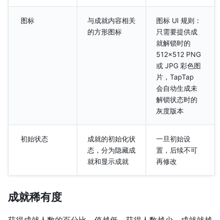
图标
与成就内容相关
图标 UI 规则：
的方形图标
只需要提供成
就解锁时的
512×512 PNG
或 JPG 彩色图
片，TapTap
会自动生成未
解锁状态时的
灰度版本
初始状态
成就的初始化状
一旦初始设
态，分为隐藏成
置，后续不可
就和显示成就
再修改
成就稀有度
获得成就人数的百分比，值越低，获得人数越少，成就就越